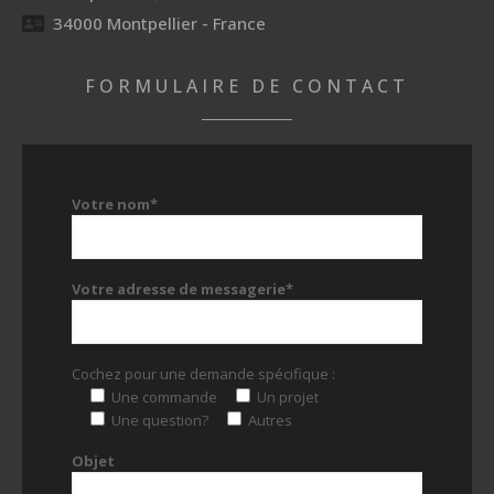
34000 Montpellier - France
FORMULAIRE DE CONTACT
Votre nom*
Votre adresse de messagerie*
Cochez pour une demande spécifique :
Une commande
Un projet
Une question?
Autres
Objet